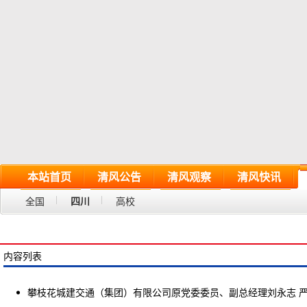
本站首页
清风公告
清风观察
清风快讯
全国
四川
高校
内容列表
攀枝花城建交通（集团）有限公司原党委委员、副总经理刘永志 