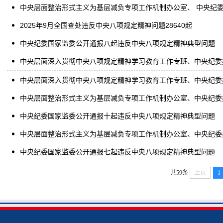
中央层面整治形式主义为基层减负专项工作机制办公室、 中央纪委办
2025年9月全国查处违反中央八项规定精神问题28640起
中央纪委国家监委公开通报八起违反中央八项规定精神典型问题
中央层面深入贯彻中央八项规定精神学习教育工作专班、中央纪委办
中央层面深入贯彻中央八项规定精神学习教育工作专班、中央纪委办
中央层面整治形式主义为基层减负专项工作机制办公室、中央纪委办
中央纪委国家监委公开通报十起违反中央八项规定精神典型问题
中央层面整治形式主义为基层减负专项工作机制办公室、中央纪委办
中央纪委国家监委公开通报七起违反中央八项规定精神典型问题
共59条
上页
1