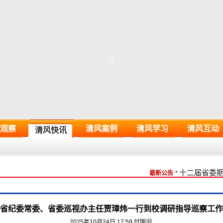
观察
清风案例
清风学习
清风互动
清风快讯
十二届省委期
最新公告
*
省纪委常委、省委巡视办主任贾璋炜一行到校调研指导巡察工作
2025年10月24日 17:59
付国训