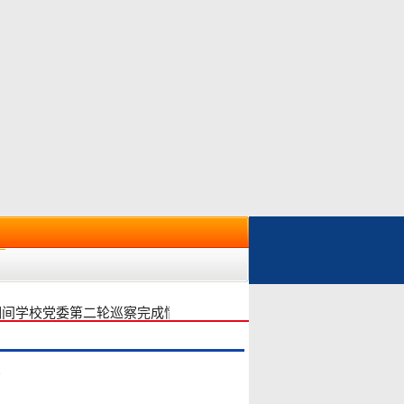
间学校党委第二轮巡察完成情况反馈
我校召开20
2026年01月23日
*