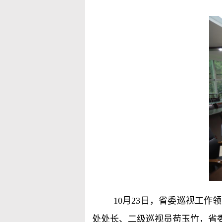
10
月
23
日，省委巡视工作领
处处长、二级巡视员苟玉竹，省