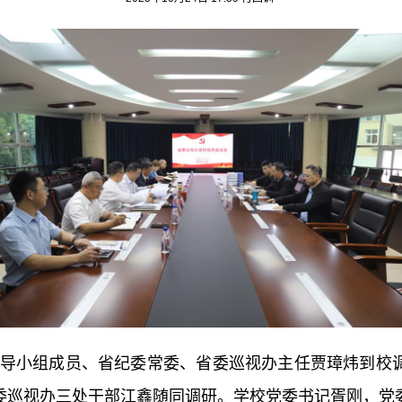
导小组成员、省纪委常委、省委巡视办主任贾璋炜到校
委巡视办三处干部江鑫随同调研。学校党委书记胥刚，党