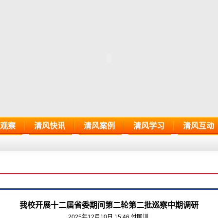
观察
清风快讯
清风案例
清风学习
清风互动
我校开展十二届省委期间第二轮第二批巡察中期调研
2025年12月10日 15:46
付国训