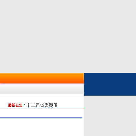
十二届省委期间学校党委第二轮巡察完成情况反馈
最新公告
*
202