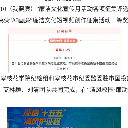
510（我要廉）”廉洁文化宣传月活动各项征集评
获“AI画廉”廉洁文化短视频
创作征集活动一等
驻攀枝花学院纪检组和攀枝花市纪委监委驻市国投
、艾林颖、刘清团队共同完成，在“清风校园·廉动