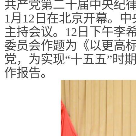
共产党第二十届中央纪
1
月
12
日在北京开幕。中
主持会议。
12
日下午李
委员会作题为《以更高
党，为实现
“
十五五
”
时
作报告。