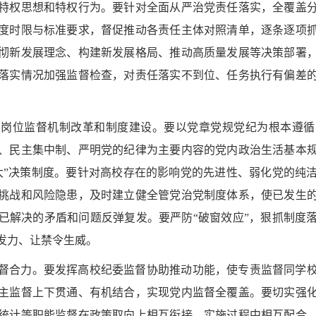
特权思想和特权行为。要针对全面从严治党责任落实，全覆盖
度时限与标准要求，督促推动各责任主体对照清单，逐条逐项
彻新发展理念、构建新发展格局、推动高质量发展等决策部署
落实情况加强监督检查，对责任落实不到位、任务执行有偏差
要岗位监督机制改革和制度建设。要以党章党规党纪为根本遵循
、民主集中制、严明党的纪律为主要内容的党内政治生活基本
大”决策制度。要针对高校存在的影响党的先进性、弱化党的纯
挑战和风险隐患，及时建立健全管党治党制度体系，使已发生
已解决的矛盾和问题反弹复发。要严防“破窗效应”，狠抓制度
发力、让禁令生威。
督合力。要发挥高校纪委监督协助推动功能，使专责监督同学
主监督上下贯通、有机结合，实现党内监督全覆盖。要切实强
统计等职能监督在政策取向上相互衔接、实施过程中相互配合