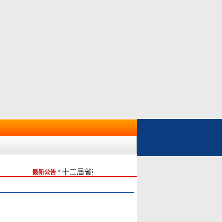
十二届省委期间学校党委第二轮巡察完成情况反馈
最新公告
*