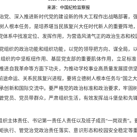
来源：中国纪检监察报
治党、深入推进新时代党的建设新的伟大工程作出战略部署，
树人根本任务，是培养堪当民族复兴大任时代新人的重要阵地
党体系中找准定位、发挥作用，为营造风清气正的政治生态和校
党组织的政治功能和组织功能，以党的领导把方向、谋全局，
党组织的中坚枢纽作用、基层党支部的重要肌体作用，立足标准
推进自我革命等方面下功夫，为推动学校事业高质量发展提供
前途命运、关系民族复兴进程，要将立德树人根本任务与“国之大者
承创新和国际交流中。要严格党的政治标准和政治要求，牢固
管党员、党员带群众，严肃组织生活，有效发挥战斗堡垒和先
组织主体责任、书记第一责任人责任以及班子成员“一岗双责”。
矩执行、管党治党政治责任落实、意识形态和校园安全稳定等