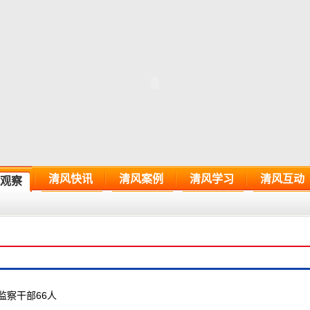
清风快讯
清风案例
清风学习
清风互动
观察
监察干部66人