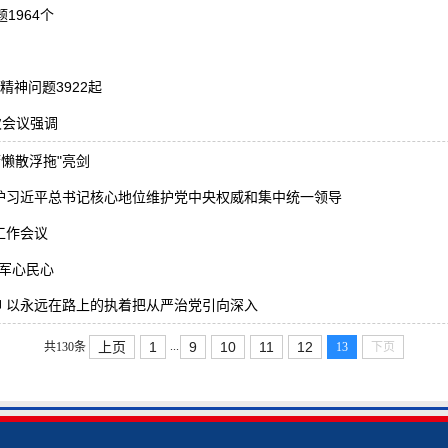
1964个
精神问题3922起
次会议强调
庸懒散浮拖"亮剑
护习近平总书记核心地位维护党中央权威和集中统一领导
工作会议
心军心民心
 以永远在路上的执着把从严治党引向深入
...
上页
1
9
10
11
12
共130条
13
下页